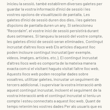
inicieu la sessió, també establirem diverses galetes per
guardar la vostra informació d’inici de sessió i les
vostres opcions de visualització de pantalla. Les
galetes d’inici de sessió duren dos dies, i les galetes
d’opcions de pantalla duren un any. Si seleccioneu
“Recorda’m”, el vostre inici de sessió persistirà durant
dues setmanes. Si tanqueu la sessió del vostre compte,
les galetes d’inici de sessió seran eliminades. Contingut
incrustat d’altres llocs web Els articles d’aquest lloc
poden incloure contingut incrustat (per exemple,
vídeos, imatges, articles, etc.). El contingut incrustat
d’altres llocs web es comporta de la mateixa manera
exacta com si el visitant hagués visitat l’altre lloc web.
Aquests llocs web poden recopilar dades sobre
vosaltres, utilitzar galetes, incrustar un seguiment de
tercers addicional, i supervisar la vostra interacció amb
aquest contingut incrustat, incloent el seguiment de la
vostra interacció amb el contingut incrustat si teniu un
compte i esteu connectats a aquest lloc web. Quant de
temps retenim les vostres dades Per als usuaris que es